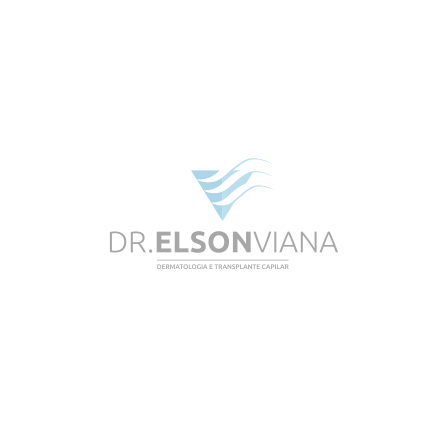
ARCHIVES
CATEGORIES
Nenhuma categoria
META
Acessar
Feed de posts
Feed de comentários
WordPress.org